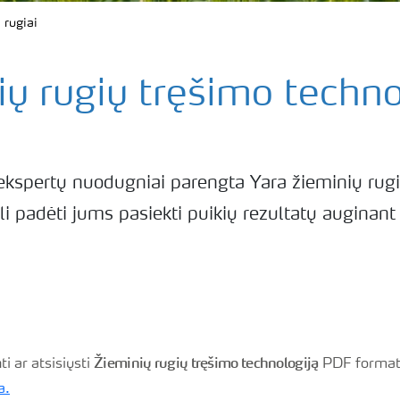
 rugiai
ų rugių tręšimo techno
kspertų nuodugniai parengta Yara žieminių rugi
li padėti jums pasiekti puikių rezultatų auginant
Žieminių rugių tręšimo technologiją
i ar atsisiųsti
PDF formate
a.