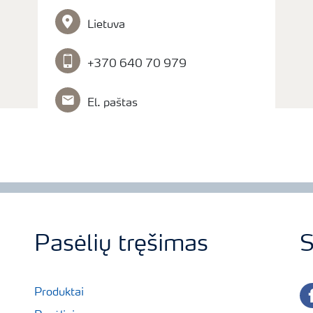
Lietuva
+370 640 70 979
El. paštas
Pasėlių tręšimas
S
fa
Produktai