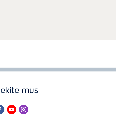
ekite mus
cebook
youtube
instagram