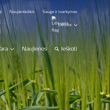
i
Naujienlaiškis
Sauga ir tvarkymas
Lietuva
Yara
Naujienos
Ieškoti