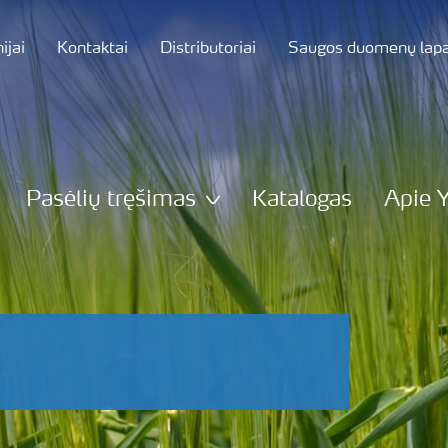
jai
Kontaktai
Distributoriai
Saugos duomenų lapa
Pasėlių tręšimas
Katalogas
Apie 