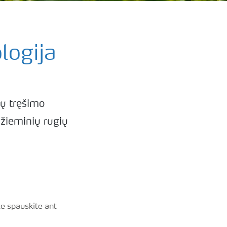
logija
ų tręšimo
 žieminių rugių
 spauskite ant