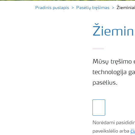
Pradinis puslapis
Pasėlių tręšimas
Žieminiai
Žiemini
Mūsų tręšimo e
technologija ga
pasėlius.
Norėdami pasididint
paveikslėlio arba
či