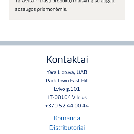
YaraVita™ trąšų produktų maišymą su augalų
apsaugos priemonėmis.
Kontaktai
Yara Lietuva, UAB
Park Town East Hill
Lvivo g.101
LT-08104 Vilnius
+370 52 44 00 44
Komanda
Distributoriai