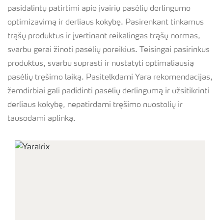
pasidalintų patirtimi apie įvairių pasėlių derlingumo
optimizavimą ir derliaus kokybę. Pasirenkant tinkamus
trąšų produktus ir įvertinant reikalingas trąšų normas,
svarbu gerai žinoti pasėlių poreikius. Teisingai pasirinkus
produktus, svarbu suprasti ir nustatyti optimaliausią
pasėlių tręšimo laiką. Pasitelkdami Yara rekomendacijas,
žemdirbiai gali padidinti pasėlių derlingumą ir užsitikrinti
derliaus kokybę, nepatirdami tręšimo nuostolių ir
tausodami aplinką.