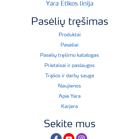
Yara Etikos linija
Pasėlių tręšimas
Produktai
Pasėliai
Pasėlių tręšimo katalogas
Prietaisai ir paslaugos
Trąšos ir darbų sauga
Naujienos
Apie Yara
Karjera
Sekite mus
facebook
youtube
instagram