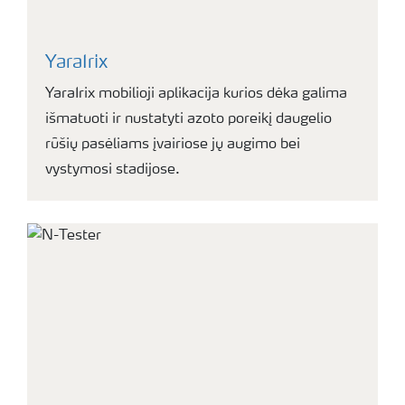
YaraIrix
YaraIrix mobilioji aplikacija kurios dėka galima
išmatuoti ir nustatyti azoto poreikį daugelio
rūšių pasėliams įvairiose jų augimo bei
vystymosi stadijose.