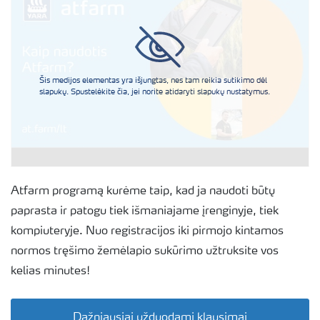
Šis medijos elementas yra išjungtas, nes tam reikia sutikimo dėl
slapukų. Spustelėkite čia, jei norite atidaryti slapukų nustatymus.
Atfarm programą kurėme taip, kad ja naudoti būtų
paprasta ir patogu tiek išmaniajame įrenginyje, tiek
kompiuteryje. Nuo registracijos iki pirmojo kintamos
normos tręšimo žemėlapio sukūrimo užtruksite vos
kelias minutes!
Dažniausiai užduodami klausimai