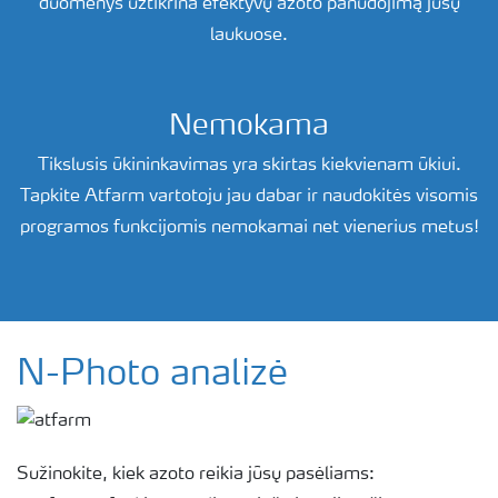
duomenys užtikrina efektyvų azoto panudojimą jūsų
laukuose.
Nemokama
Tikslusis ūkininkavimas yra skirtas kiekvienam ūkiui.
Tapkite Atfarm vartotoju jau dabar ir naudokitės visomis
programos funkcijomis nemokamai net vienerius metus!
N-Photo analizė
Sužinokite, kiek azoto reikia jūsų pasėliams: