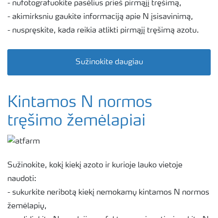
- nufotografuokite pasėlius prieš pirmąjį tręšimą,
- akimirksniu gaukite informaciją apie N įsisavinimą,
- nuspręskite, kada reikia atlikti pirmąjį tręšimą azotu.
Sužinokite daugiau
Kintamos N normos
tręšimo žemėlapiai
Sužinokite, kokį kiekį azoto ir kurioje lauko vietoje
naudoti:
- sukurkite neribotą kiekį nemokamų kintamos N normos
žemėlapių,