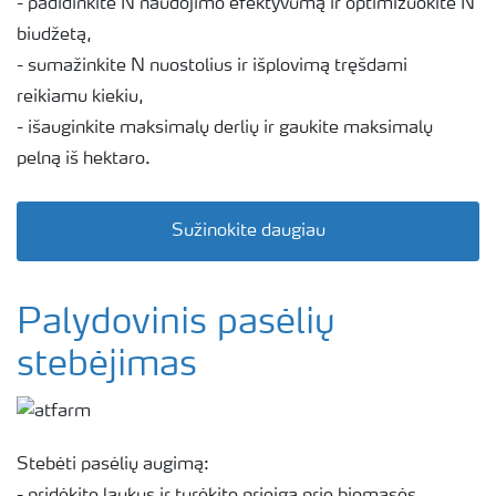
- padidinkite N naudojimo efektyvumą ir optimizuokite N
biudžetą,
- sumažinkite N nuostolius ir išplovimą tręšdami
reikiamu kiekiu,
- išauginkite maksimalų derlių ir gaukite maksimalų
pelną iš hektaro.
Sužinokite daugiau
Palydovinis pasėlių
stebėjimas
Stebėti pasėlių augimą:
- pridėkite laukus ir turėkite prieigą prie biomasės