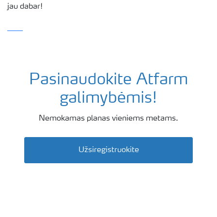
jau dabar!
Pasinaudokite Atfarm
forma
galimybėmis!
Nemokamas planas vieniems metams.
Užsiregistruokite