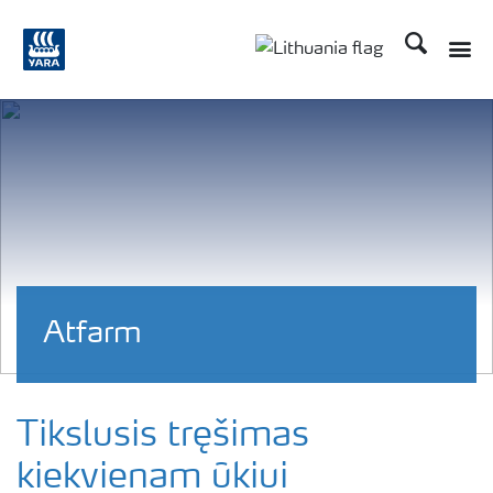
Ieškoti
Toggle
Toggle country langu
Atfarm
Tikslusis tręšimas
kiekvienam ūkiui