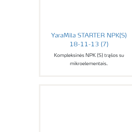
YaraMila STARTER NPK(S) 18-11-13 
YaraMila STARTER NPK(S)
18-11-13 (7)
Kompleksinės NPK (S) trąšos su
mikroelementais.