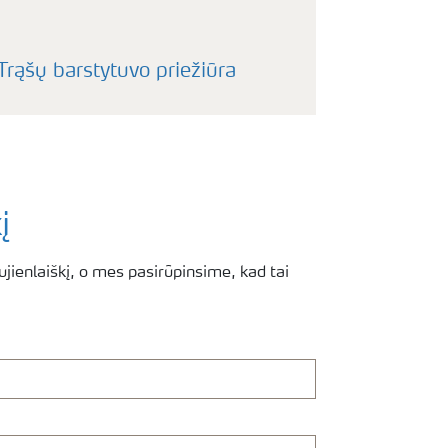
Trąšų barstytuvo priežiūra
į
jienlaiškį, o mes pasirūpinsime, kad tai