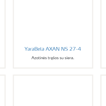
YaraBela AXAN NS 27-4
YaraBela AXAN NS 27-4
Azotinės trąšos su siera.