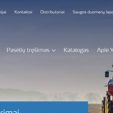
jai
Kontaktai
Distributoriai
Saugos duomenų lapa
Pasėlių tręšimas
Katalogas
Apie 