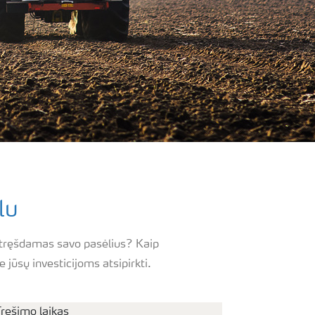
lu
ai tręšdamas savo pasėlius? Kaip
 jūsų investicijoms atsipirkti.