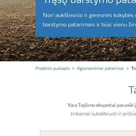
Trąšų barstymo pata
Nori aukštesnio ir geresnės kokybės
barstymo patarimais ir būsi vienu žin
Pradinis puslapis
Agronominiai patarimai
Tr
T
Yara Tręšimo ekspertai paruošė
tinkamai sukalibruoti ir priži