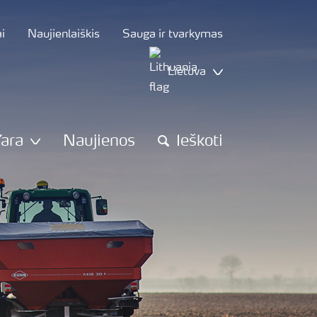
i
Naujienlaiškis
Sauga ir tvarkymas
Lietuva
Yara
Naujienos
Ieškoti