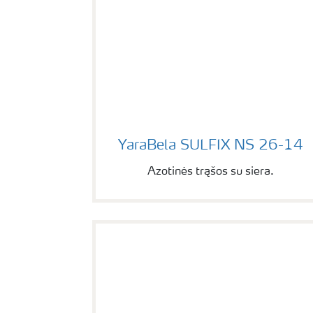
YaraBela SULFIX NS 26-14
YaraBela SULFIX NS 26-14
Azotinės trąšos su siera.