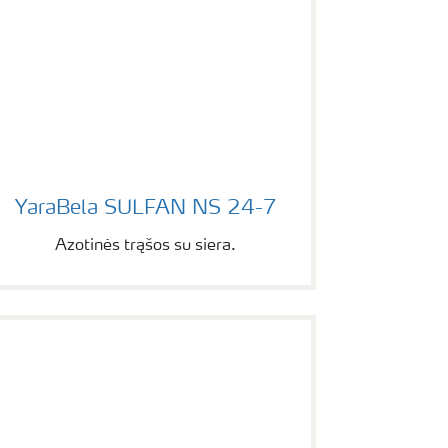
YaraBela SULFAN NS 24-7
YaraBela SULFAN NS 24-7
Azotinės trąšos su siera.