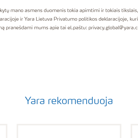
 asmens duomenis tokia apimtimi ir tokiais tikslais, kaip yra nurodyta Y
acijoje ir Yara Lietuva Privatumo politikos deklaracijoje, kuri
kimą pranešdami mums apie tai el.paštu: privacy.global@yara.
Yara rekomenduoja