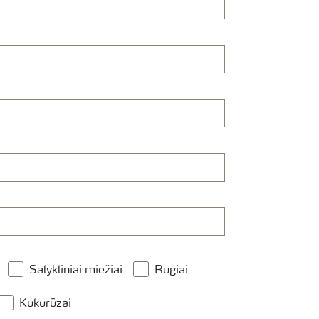
Salykliniai miežiai
Rugiai
Kukurūzai