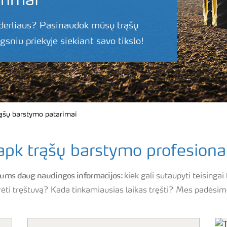
rimai
 derliaus? Pasinaudok mūsų trąšų
gsniu priekyje siekiant savo tikslo!
ąšų barstymo patarimai
apk trąšų barstymo profesiona
 jums daug naudingos informacijos:
kiek gali sutaupyti teising
ūrėti tręštuvą? Kada tinkamiausias laikas tręšti? Mes padėsime