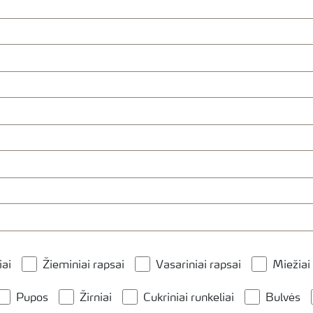
iai
Žieminiai rapsai
Vasariniai rapsai
Miežiai
Pupos
Žirniai
Cukriniai runkeliai
Bulvės