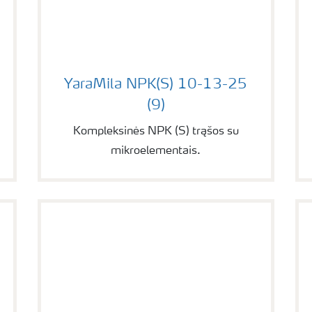
(7)
YaraMila NPK(S) 10-13-25 (9)
YaraMila NPK(S) 10-13-25
(9)
Kompleksinės NPK (S) trąšos su
mikroelementais.