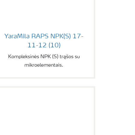
YaraMila RAPS NPK(S) 17-11-12 (10)
YaraMila RAPS NPK(S) 17-
11-12 (10)
Kompleksinės NPK (S) trąšos su
mikroelementais.