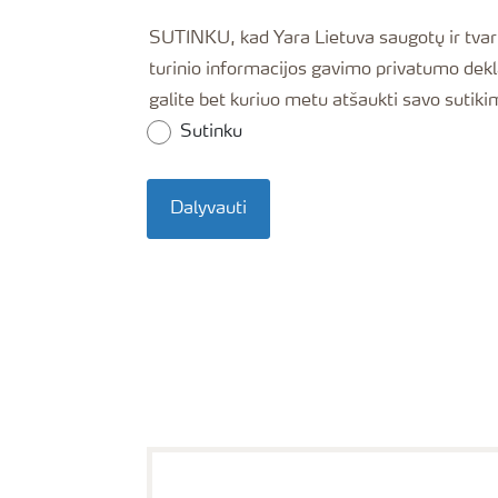
SUTINKU, kad Yara Lietuva saugotų ir tvarkytų mano
turinio informacijos gavimo privatumo deklar
galite bet kuriuo metu atšaukti savo suti
Sutinku
Dalyvauti