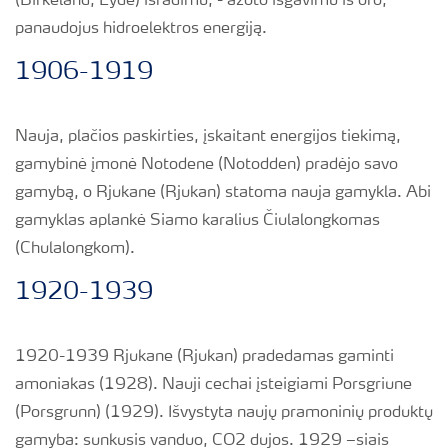
(Birkeland, Eyde) išradimu, - azoto išgavimu iš oro,
panaudojus hidroelektros energiją.
1906-1919
Nauja, plačios paskirties, įskaitant energijos tiekimą,
gamybinė įmonė Notodene (Notodden) pradėjo savo
gamybą, o Rjukane (Rjukan) statoma nauja gamykla. Abi
gamyklas aplankė Siamo karalius Čiulalongkomas
(Chulalongkom).
1920-1939
1920-1939 Rjukane (Rjukan) pradedamas gaminti
amoniakas (1928). Nauji cechai įsteigiami Porsgriune
(Porsgrunn) (1929). Išvystyta naujų pramoninių produktų
gamyba: sunkusis vanduo, CO
2
dujos. 1929 –siais