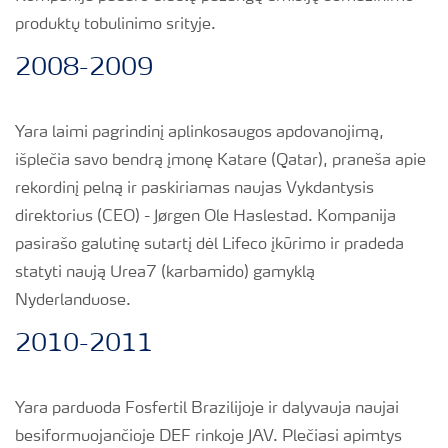
produktų tobulinimo srityje.
2008-2009
Yara laimi pagrindinį aplinkosaugos apdovanojimą,
išplečia savo bendrą įmonę Katare (Qatar), praneša apie
rekordinį pelną ir paskiriamas naujas Vykdantysis
direktorius (CEO) - Jørgen Ole Haslestad. Kompanija
pasirašo galutinę sutartį dėl Lifeco įkūrimo ir pradeda
statyti naują Urea7 (karbamido) gamyklą
Nyderlanduose.
2010-2011
Yara parduoda Fosfertil Brazilijoje ir dalyvauja naujai
besiformuojančioje DEF rinkoje JAV. Plečiasi apimtys