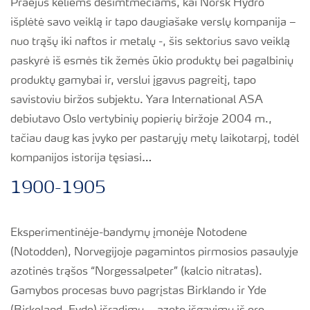
Praėjus keliems dešimtmečiams, kai Norsk Hydro
išplėtė savo veiklą ir tapo daugiašake verslų kompanija –
nuo trąšų iki naftos ir metalų -, šis sektorius savo veiklą
paskyrė iš esmės tik žemės ūkio produktų bei pagalbinių
produktų gamybai ir, verslui įgavus pagreitį, tapo
savistoviu biržos subjektu. Yara International ASA
debiutavo Oslo vertybinių popierių biržoje 2004 m.,
tačiau daug kas įvyko per pastarųjų metų laikotarpį, todėl
kompanijos istorija tęsiasi…
1900-1905
Eksperimentinėje-bandymų įmonėje Notodene
(Notodden), Norvegijoje pagamintos pirmosios pasaulyje
azotinės trąšos “Norgessalpeter” (kalcio nitratas).
Gamybos procesas buvo pagrįstas Birklando ir Yde