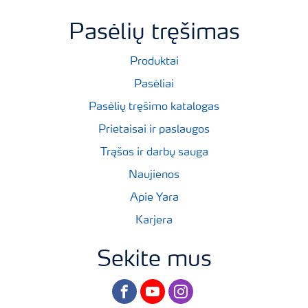
Pasėlių tręšimas
Produktai
Pasėliai
Pasėlių tręšimo katalogas
Prietaisai ir paslaugos
Trąšos ir darbų sauga
Naujienos
Apie Yara
Karjera
Sekite mus
facebook
youtube
instagram