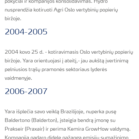
pokyčiai ir kompanijos konsolidavimas. Hydro
nusprendžia kotiruoti Agri Oslo vertybinių popierių
biržoje.
2004-2005
2004 kovo 25 d. - kotiravimasis Oslo vertybinių popierių
biržoje. Yara orientuojasi į ateitį,- jau aukštą įvertinimą
pelniusios trąšų pramonės sektoriaus lyderės
vaidmenyje.
2006-2007
Yara išplečia savo veiklą Brazilijoje, nuperka pusę
Baldertono (Balderton), įsteigia bendrą įmonę su
Prakseir (Praxair) ir perima Kemira GrowHow valdymą.
Kompanija padaro didelę pažangą emisijų sumažinimo