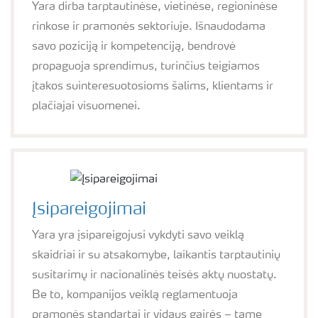
Yara dirba tarptautinėse, vietinėse, regioninėse
rinkose ir pramonės sektoriuje. Išnaudodama
savo poziciją ir kompetenciją, bendrovė
propaguoja sprendimus, turinčius teigiamos
įtakos suinteresuotosioms šalims, klientams ir
plačiajai visuomenei.
Įsipareigojimai
Yara yra įsipareigojusi vykdyti savo veiklą
skaidriai ir su atsakomybe, laikantis tarptautinių
susitarimų ir nacionalinės teisės aktų nuostatų.
Be to, kompanijos veiklą reglamentuoja
pramonės standartai ir vidaus gairės – tame