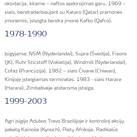
oksidacija, kitame – naftos apdorojimas garu. 1969 –
siais, bendradarbiaujant su Kataro (Qatar) pramonės
įmonėmis, įsteigta bendra įmonė Kafko (Qafco).
1978-1990
Įsigyjama: NSM (Nyderlandai), Supra (Švedija), Fisons
(JK), Ruhr Sticstoff (Vokietija), Windmill (Nyderlandai),
Cofaz (Prancūzija). 1982 – siais Čivane (Chiwan),
Kinijoje įsteigiamas terminalas. 1983 - siais Harare
(Harare), Zimbabvėje atidaroma įstaiga.
1999-2003
Agri įsigijo Adubos Trevo Brazilijoje ir kontrolinį akcijų
paketą Kainoše (Kynoch), Pietų Afrikoje. Radikalūs