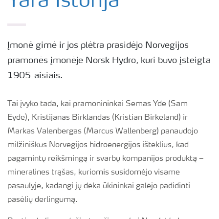
Yara istorija
Politika ir saugumas
Įmonė gimė ir jos plėtra prasidėjo Norvegijos
Tvarumas
pramonės įmonėje Norsk Hydro, kuri buvo įsteigta
1905-aisiais.
Įsipareigojimai
Tai įvyko tada, kai pramonininkai Semas Yde (Sam
Karjera
Eyde), Kristijanas Birklandas (Kristian Birkeland) ir
Markas Valenbergas (Marcus Wallenberg) panaudojo
milžiniškus Norvegijos hidroenergijos išteklius, kad
Yara European Business Services
pagamintų reikšmingą ir svarbų kompanijos produktą –
mineralines trąšas, kuriomis susidomėjo visame
Parama Mamų Unijai
pasaulyje, kadangi jų dėka ūkininkai galėjo padidinti
pasėlių derlingumą.