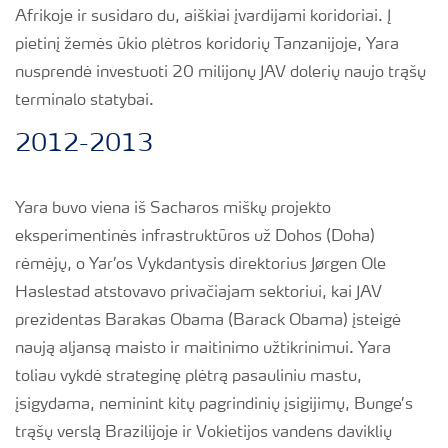
Afrikoje ir susidaro du, aiškiai įvardijami koridoriai. Į
pietinį žemės ūkio plėtros koridorių Tanzanijoje, Yara
nusprendė investuoti 20 milijonų JAV dolerių naujo trąšų
terminalo statybai.
2012-2013
Yara buvo viena iš Sacharos miškų projekto
eksperimentinės infrastruktūros už Dohos (Doha)
rėmėjų, o Yar’os Vykdantysis direktorius Jørgen Ole
Haslestad atstovavo privačiajam sektoriui, kai JAV
prezidentas Barakas Obama (Barack Obama) įsteigė
naują aljansą maisto ir maitinimo užtikrinimui. Yara
toliau vykdė strateginę plėtrą pasauliniu mastu,
įsigydama, neminint kitų pagrindinių įsigijimų, Bunge’s
trąšų verslą Brazilijoje ir Vokietijos vandens daviklių