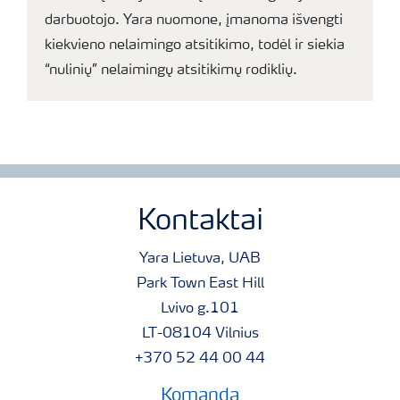
darbuotojo. Yara nuomone, įmanoma išvengti
kiekvieno nelaimingo atsitikimo, todėl ir siekia
“nulinių” nelaimingų atsitikimų rodiklių.
Kontaktai
Yara Lietuva, UAB
Park Town East Hill
Lvivo g.101
LT-08104 Vilnius
+370 52 44 00 44
Komanda