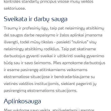
kontrolės standartų principus visose mūsų veiklos
sektoriuose.
Sveikata ir darbų sauga
Traumų ir profesinių ligų, taip pat nelaimingų atsitikimų
dėl saugos darbe nepaisymo ir žalos aplinkai įmanoma
išvengti, todėl mūsų tikslas - pasiekti “nulinius” visų
nelaimingų atsitikimų rodiklius. Taip pat skatiname
darbuotojus gyventi sveikai ir užtikrinti sveiką gyvenimo
būdą sau ir savo šeimoms. Mes apmokome darbuotojus
ir esame pasirengę atitinkamiems veiksmams
ekstremaliose situacijose ir bendradarbiaujame su
vietinės valdžios institucijomis, siekiant pagerinti jų
pasirengimą ekstremalioms situacijoms.
Aplinkosauga
Mes vykdome savo veiklą, atsižvelgdami į gamtos