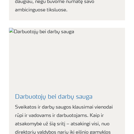
daugiau, negu buvome numatę savo
ambicinguose tiksluose.
Darbuotojų bei darbų sauga
Sveikatos ir darbų saugos klausimai vienodai
rūpi ir vadovams ir darbuotojams. Kaip ir
atsakomybė už šią sritį – atsakingi visi, nuo
direktorių valdybos narių iki eilinio gamyklos