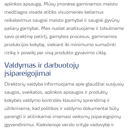
aplinkos apsaugą. Mūsų įmonėse gaminamos maisto
medžiagos visada atitiks visuomenės keliamus
reikalavimus saugiai maisto gamybai ir saugiai gyvūnų
pašarų gamybai. Mes nuolat analizuojame ir tobuliname
savo praktinę patirtį, gamybos procesus, gaminamos
produkcijos kokybę, siekiant iki minimumo sumažinti
riziką ir poveikį per visą produkto gyvavimo ciklą.
Valdymas ir darbuotojų
įsipareigojimai
Direktorių valdyba informuojama apie glaudžiai susijusių
saugos, sveikatos, aplinkos apsaugos ir produktų
kokybės valdymo kontrolės klausimų sprendimą ir
užtikrinama, kad politikos ir valdymo dokumentai būtų
parengti ir atitinkamai imamasi veiksmų įsipareigojimų
įgyvendinimui. Kiekvienoje verslo srityje vadovybė ir