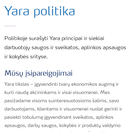
Yara pasauliniu mastu
Yara politika
Politika ir saugumas
Politikoje surašyti Yara principai ir siekiai
Tvarumas
darbuotojų saugos ir sveikatos, aplinkos apsaugos
ir kokybės srityse.
Įsipareigojimai
Mūsų įsipareigojimai
Karjera
Yara tikslas – įgyvendinti tvarų ekonomikos augimą ir
kurti naudą akcininkams ir visai visuomenei. Mes
Yara European Business Services
pasižadame visoms suinteresuotosioms šalims, savo
darbuotojams, klientams ir visuomenei nuolat gerinti ir
pasiekti tobulumą įgyvendinant sveikatos, aplinkos
Parama Mamų Unijai
apsaugos, darbų saugos, kokybės ir produktų valdymo