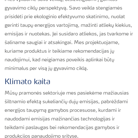
gyvavimo ciklų perspektyvą. Savo veikla stengiamės
prisidėti prie ekologinio efektyvumo skatinimo, nuolat
gerinti taupų energijos vartojimą, mažinti atliekų kiekius,
emisijas ir nuotekas. Jei susidaro atliekos, jas tvarkome ir
šaliname saugiai ir atsakingai. Mes projektuojame,
kuriame produktus ir teikiame rekomendacijas jų
naudojimui, kad neigiamas poveikis aplinkai būtų
minimalus per visą jų gyvavimo ciklą.
Klimato kaita
Mūsų pramonės sektoriuje mes pasiekėme mažiausias
šiltnamio efektą sukeliančių dujų emisijas, pabrėždami
energijos taupymą gamybos procesuose, kurdami ir
naudodami emisijas mažinančias technologijas ir
teikdami paslaugas bei rekomendacijas gamybos ir
produkcijos panaudojimo srityse.