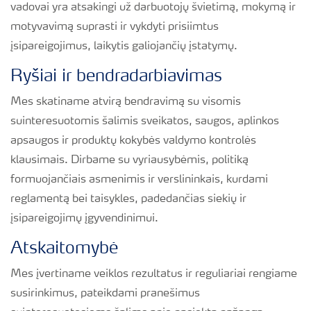
vadovai yra atsakingi už darbuotojų švietimą, mokymą ir
motyvavimą suprasti ir vykdyti prisiimtus
įsipareigojimus, laikytis galiojančių įstatymų.
Ryšiai ir bendradarbiavimas
Mes skatiname atvirą bendravimą su visomis
suinteresuotomis šalimis sveikatos, saugos, aplinkos
apsaugos ir produktų kokybės valdymo kontrolės
klausimais. Dirbame su vyriausybėmis, politiką
formuojančiais asmenimis ir verslininkais, kurdami
reglamentą bei taisykles, padedančias siekių ir
įsipareigojimų įgyvendinimui.
Atskaitomybė
Mes įvertiname veiklos rezultatus ir reguliariai rengiame
susirinkimus, pateikdami pranešimus