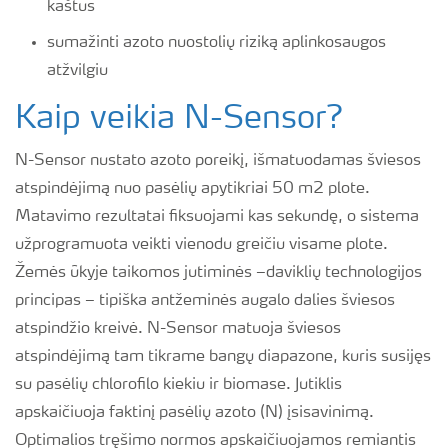
kaštus
sumažinti azoto nuostolių riziką aplinkosaugos
atžvilgiu
Kaip veikia N-Sensor?
N-Sensor nustato azoto poreikį, išmatuodamas šviesos
atspindėjimą nuo pasėlių apytikriai 50 m2 plote.
Matavimo rezultatai fiksuojami kas sekundę, o sistema
užprogramuota veikti vienodu greičiu visame plote.
Žemės ūkyje taikomos jutiminės –daviklių technologijos
principas – tipiška antžeminės augalo dalies šviesos
atspindžio kreivė. N-Sensor matuoja šviesos
atspindėjimą tam tikrame bangų diapazone, kuris susijęs
su pasėlių chlorofilo kiekiu ir biomase. Jutiklis
apskaičiuoja faktinį pasėlių azoto (N) įsisavinimą.
Optimalios tręšimo normos apskaičiuojamos remiantis