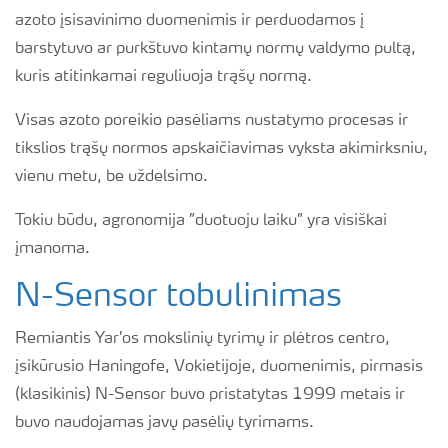
azoto įsisavinimo duomenimis ir perduodamos į
barstytuvo ar purkštuvo kintamų normų valdymo pultą,
kuris atitinkamai reguliuoja trąšų normą.
Visas azoto poreikio pasėliams nustatymo procesas ir
tikslios trąšų normos apskaičiavimas vyksta akimirksniu,
vienu metu, be uždelsimo.
Tokiu būdu, agronomija ”duotuoju laiku” yra visiškai
įmanoma.
N-Sensor tobulinimas
Remiantis Yar’os mokslinių tyrimų ir plėtros centro,
įsikūrusio Haningofe, Vokietijoje, duomenimis, pirmasis
(klasikinis) N-Sensor buvo pristatytas 1999 metais ir
buvo naudojamas javų pasėlių tyrimams.