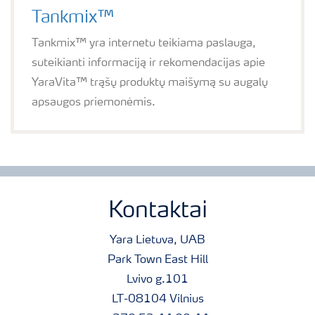
Tankmix™
Tankmix™ yra internetu teikiama paslauga,
suteikianti informaciją ir rekomendacijas apie
YaraVita™ trąšų produktų maišymą su augalų
apsaugos priemonėmis.
Kontaktai
Yara Lietuva, UAB
Park Town East Hill
Lvivo g.101
LT-08104 Vilnius