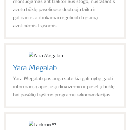
montuojamas ant traktoriaus stogo, nustatantis
azoto būklę pasėliuose duotuoju laiku ir
galinantis atitinkamai reguliuoti tręšimą
azotinėmis trąšomis.
Yara Megalab
Yara Megalab paslauga suteikia galimybę gauti
informaciją apie jūsų dirvožemio ir pasėlių būklę
bei pasėlių tręšimo programų rekomendacijas.