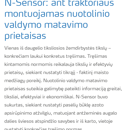
N-Sensor: ant traktoriaus
montuojamas nuotolinio
valdymo matavimo
prietaisas
Vienas iš daugelio tiksliosios žemdirbystės tikslų –
konkrečiam laukui konkretus tręšimas. Tręšimas
kintamomis normomis reikalauja tikslių ir efektyvių
prietaisų, siekiant nustatyti tikrąjį - faktinį maisto
medžiagų poreikį. Nuotolinio valdymo matavimo
prietaisas suteikia galimybę pateikti informaciją greitai,
tiksliai, efektyviai ir ekonomiškai. N-Sensor buvo
sukurtas, siekiant nustatyti pasėlių būklę azoto
apsirūpinimo atžvilgiu, matuojant antžeminės augalo
dalies šviesos atspindžio savybes ir iš karto, vietoje
nustatyti konkrečias tręšimo normas.