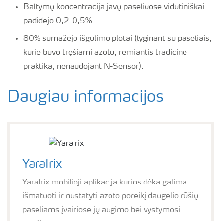
Baltymų koncentracija javų pasėliuose vidutiniškai
padidėjo 0,2-0,5%
80% sumažėjo išgulimo plotai (lyginant su pasėliais,
kurie buvo tręšiami azotu, remiantis tradicine
praktika, nenaudojant N-Sensor).
Daugiau informacijos
YaraIrix
YaraIrix mobilioji aplikacija kurios dėka galima
išmatuoti ir nustatyti azoto poreikį daugelio rūšių
pasėliams įvairiose jų augimo bei vystymosi