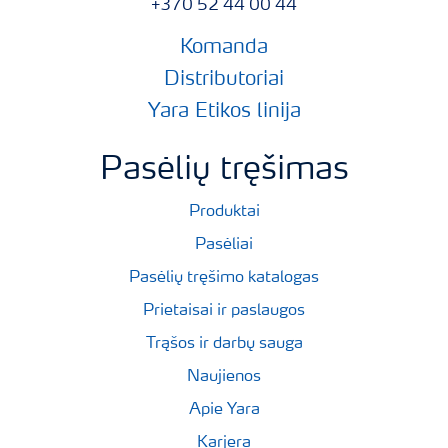
+370 52 44 00 44
Komanda
Distributoriai
Yara Etikos linija
Pasėlių tręšimas
Produktai
Pasėliai
Pasėlių tręšimo katalogas
Prietaisai ir paslaugos
Trąšos ir darbų sauga
Naujienos
Apie Yara
Karjera