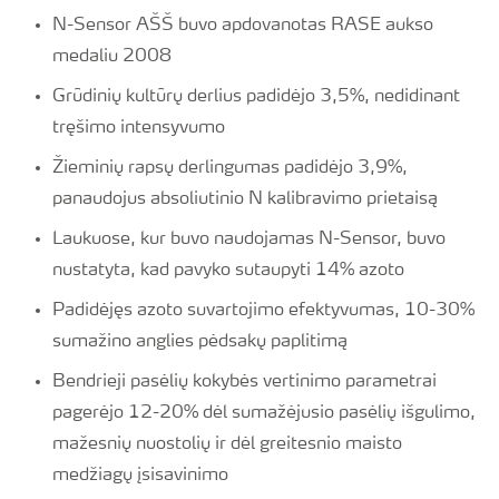
N-Sensor AŠŠ buvo apdovanotas RASE aukso
medaliu 2008
Grūdinių kultūrų derlius padidėjo 3,5%, nedidinant
tręšimo intensyvumo
Žieminių rapsų derlingumas padidėjo 3,9%,
panaudojus absoliutinio N kalibravimo prietaisą
Laukuose, kur buvo naudojamas N-Sensor, buvo
nustatyta, kad pavyko sutaupyti 14% azoto
Padidėjęs azoto suvartojimo efektyvumas, 10-30%
sumažino anglies pėdsakų paplitimą
Bendrieji pasėlių kokybės vertinimo parametrai
pagerėjo 12-20% dėl sumažėjusio pasėlių išgulimo,
mažesnių nuostolių ir dėl greitesnio maisto
medžiagų įsisavinimo