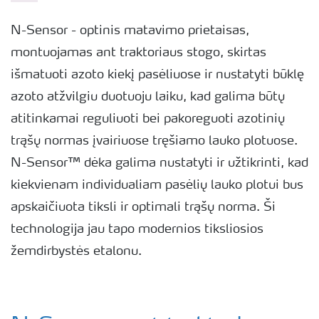
N-Sensor - optinis matavimo prietaisas,
montuojamas ant traktoriaus stogo, skirtas
išmatuoti azoto kiekį pasėliuose ir nustatyti būklę
azoto atžvilgiu duotuoju laiku, kad galima būtų
atitinkamai reguliuoti bei pakoreguoti azotinių
trąšų normas įvairiuose tręšiamo lauko plotuose.
N-Sensor™ dėka galima nustatyti ir užtikrinti, kad
kiekvienam individualiam pasėlių lauko plotui bus
apskaičiuota tiksli ir optimali trąšų norma. Ši
technologija jau tapo modernios tiksliosios
žemdirbystės etalonu.