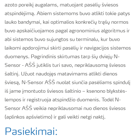
azoto poreikį augalams, matuojant pasėlių šviesos
atspindėjimą. Abiem sistemoms buvo atlikti tokie patys
lauko bandymai, kai optimalios konkrečių trąšų normos
buvo apskaičiuojamos pagal agronominius algoritmus ir
abi sistemos buvo sujungtos su terminalu, kur buvo
laikomi apdorojimui skirti pasėlių ir navigacijos sistemos
duomenys. Pagrindinis skirtumas tarp šių dviejų N-
Sensor - AŠŠ jutiklis turi savo, nepriklausomą šviesos
šaltinį. Užuot naudojęs matavimams atlikti dienos
šviesą, N-Sensor AŠŠ nuolat siunčia pasėliams spindulį
iš jame įmontuoto šviesos šaltinio – ksenono blykstės-
lempos ir registruoja atspindžio duomenis. Todėl N-
Sensor AŠŠ veikia nepriklausomai nuo dienos šviesos
(aplinkos apšvietimo) ir gali veikti netgi naktį.
Pasiekimai: