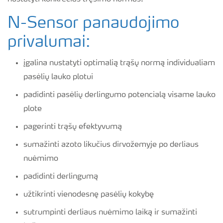
N-Sensor panaudojimo
privalumai:
įgalina nustatyti optimalią trąšų normą individualiam
pasėlių lauko plotui
padidinti pasėlių derlingumo potencialą visame lauko
plote
pagerinti trąšų efektyvumą
sumažinti azoto likučius dirvožemyje po derliaus
nuėmimo
padidinti derlingumą
užtikrinti vienodesnę pasėlių kokybę
sutrumpinti derliaus nuėmimo laiką ir sumažinti