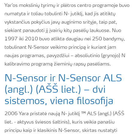
Yar’os mokslinių tyrimų ir plėtros centro programoje buvo
numatyta ir toliau tobulinti N- jutiklį, kad jis atitiktų
vykstančius pokyčius javų auginimo srityje, taip pat,
siekiant panaudoti jį įvairių kitų pasėlių laukuose. Nuo
1997 iki 2010 buvo atlikta daugiau nei 250 bandymų,
tobulinant N-Sensor veikimo principą ir kuriant jam
naujas programas, pavyzdžiui – absoliutinio (grynojo) N
kalibravimo programą žieminių rapsų pasėliams.
N-Sensor ir N-Sensor ALS
(angl.) (AŠŠ liet.) – dvi
sistemos, viena filosofija
2006 Yara pristatė naują N- jutiklį ™ ALS (angl.) (AŠŠ
liet. - aktyvus šviesos šaltinis), kuris veikia panašiu
principu kaip ir klasikinis N-Sensor, skirtas nustatyti