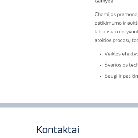
Gamyba
Chemijos pramonėje
patikimumo ir aukšč
labiausiai motyvuot
ateities procesų te
Veiklos efekt
Švariosios tec
Saugi ir pati
Kontaktai