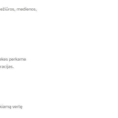
iežiūros, medienos,
rekes perkame
racijas.
ikiamą vertę