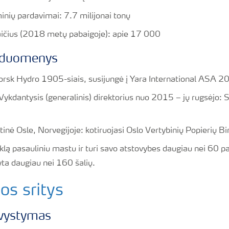
ių pardavimai: 7.7 milijonai tonų
aičius (2018 metų pabaigoje): apie 17 000
i duomenys
Norsk Hydro 1905-siais, susijungė į Yara International ASA 2
Vykdantysis (generalinis) direktorius nuo 2015 – jų rugsėjo: 
inė Osle, Norvegijoje: kotiruojasi Oslo Vertybinių Popierių Bi
lą pasauliniu mastu ir turi savo atstovybes daugiau nei 60 pas
yta daugiau nei 160 šalių.
os sritys
vystymas