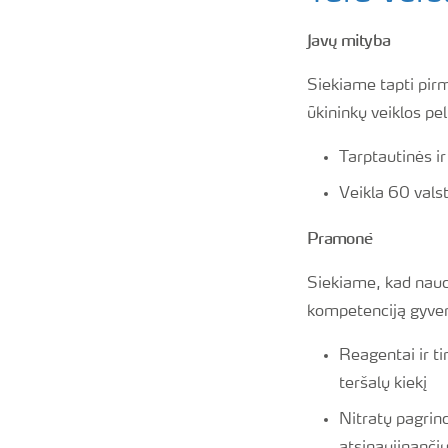
Javų mityba
Siekiame tapti pirm
ūkininkų veiklos p
Tarptautinės i
Veikla 60 vals
Pramonė
Siekiame, kad naudo
kompetenciją gyvent
Reagentai ir t
teršalų kiekį
Nitratų pagri