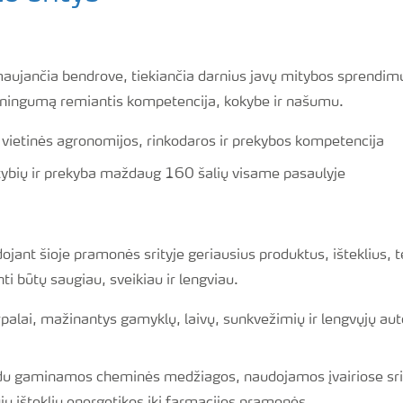
aujančia bendrove, tiekiančia darnius javų mitybos sprendimu
elningumą remiantis kompetencija, kokybe ir našumu.
r vietinės agronomijos, rinkodaros ir prekybos kompetencija
tybių ir prekyba maždaug 160 šalių visame pasaulyje
jant šioje pramonės srityje geriausius produktus, išteklius, t
i būtų saugiau, sveikiau ir lengviau.
irpalai, mažinantys gamyklų, laivų, sunkvežimių ir lengvųjų a
ndu gaminamos cheminės medžiagos, naudojamos įvairiose sri