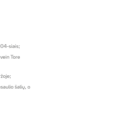
004-siais;
Svein Tore
ržoje;
aulio šalių, o