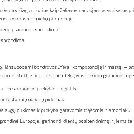
jų išteklių energetikos iki farmacijos pramonės
ės medžiagos, kurios kaip žaliavos naudojamos sveikatos pr
ieno, kosmoso ir mielių pramonėje
ogmenų pramonės sprendimai
 sprendimai
tę, išnaudodami bendrovės „Yara“ kompetenciją ir mastą, – p
uojame išteklius ir atliekame efektyvias tiekimo grandinės ope
tautinė amoniako prekyba ir logistika
o ir fosfatinių uolienų pirkimas
laugų pirkimas ir prekyba gatavomis trąšomis ir amoniaku
grandinė Europoje, gerinanti klientų pasitenkinimą ir jiems te