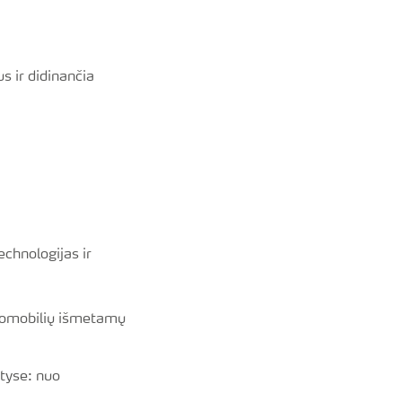
s ir didinančia
echnologijas ir
utomobilių išmetamų
tyse: nuo