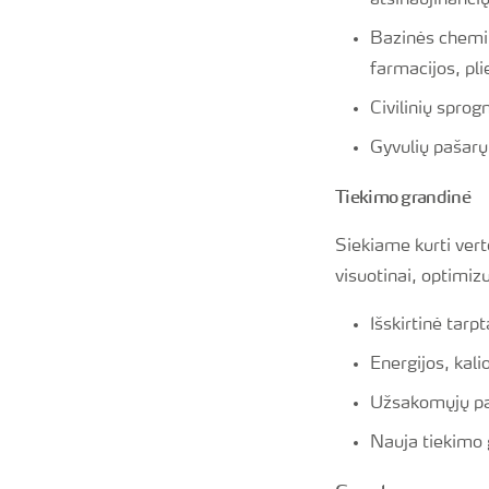
atsinaujinančių
Bazinės chemin
farmacijos, pl
Civilinių spr
Gyvulių pašarų
Tiekimo grandinė
Siekiame kurti ver
visuotinai, optimiz
Išskirtinė tarp
Energijos, kali
Užsakomųjų pas
Nauja tiekimo 