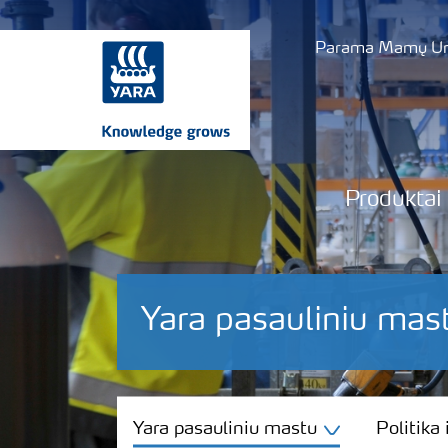
Parama Mamų Uni
Produktai
Yara pasauliniu mas
Yara pasauliniu mastu
Yara pasauliniu mastu
Politika