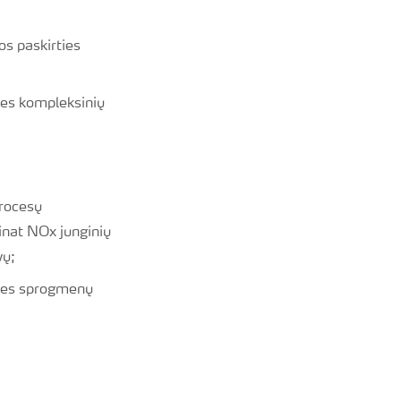
os paskirties
ies kompleksinių
rocesų
inat NOx junginių
vų;
rties sprogmenų