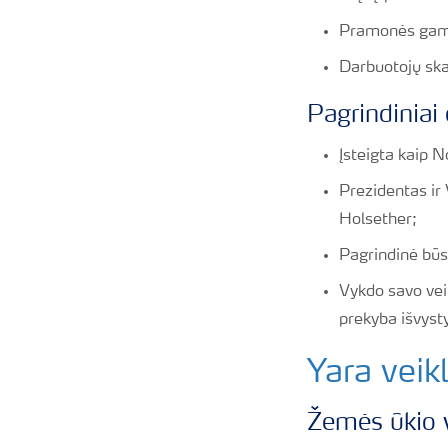
Pramonės gamin
Darbuotojų sk
Pagrindinia
Įsteigta kaip 
Prezidentas ir 
Holsether;
Pagrindinė būst
Vykdo savo veik
prekyba išvyst
Yara veikl
Žemės ūkio 