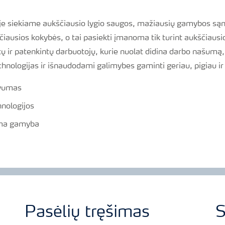
 siekiame aukščiausio lygio saugos, mažiausių gamybos sąn
iausios kokybės, o tai pasiekti įmanoma tik turint aukščiausios
ų ir patenkintų darbuotojų, kurie nuolat didina darbo našumą
chnologijas ir išnaudodami galimybes gaminti geriau, pigiau ir 
yvumas
hnologijos
kima gamyba
Pasėlių tręšimas
S