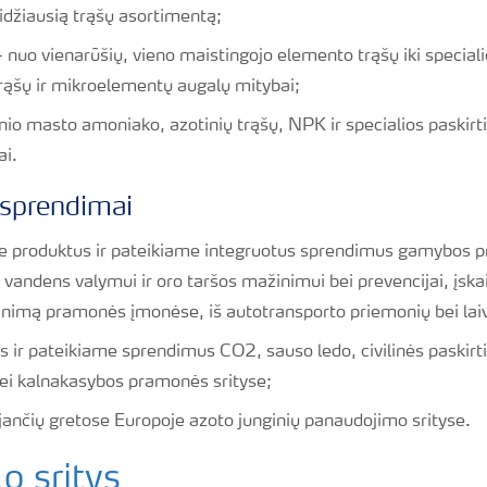
džiausią trąšų asortimentą;
 nuo vienarūšių, vieno maistingojo elemento trąšų iki speciali
rąšų ir mikroelementų augalų mitybai;
io masto amoniako, azotinių trąšų, NPK ir specialios paskirt
ai.
 sprendimai
produktus ir pateikiame integruotus sprendimus gamybos p
 vandens valymui ir oro taršos mažinimui bei prevencijai, įska
imą pramonės įmonėse, iš autotransporto priemonių bei lai
es ir pateikiame sprendimus CO2, sauso ledo, civilinės paski
ei kalnakasybos pramonės srityse;
nčių gretose Europoje azoto junginių panaudojimo srityse.
o sritys