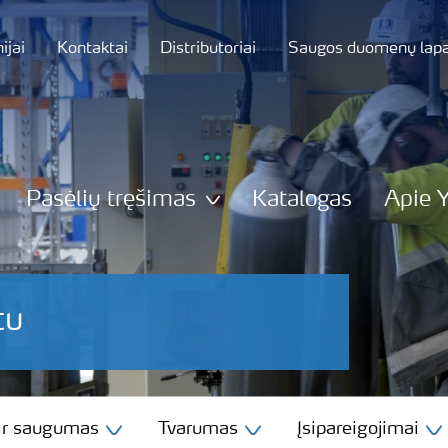
jai
Kontaktai
Distributoriai
Saugos duomenų lapa
Pasėlių tręšimas
Katalogas
Apie 
tu
 ir saugumas
Tvarumas
Įsipareigojimai