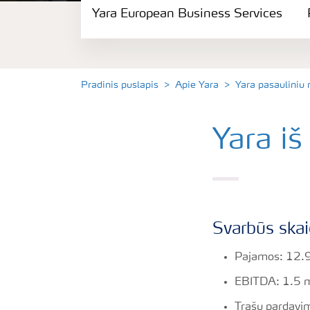
Yara European Business Services
Politika ir saugumas
Tvarumas
Pradinis puslapis
Apie Yara
Yara pasauliniu
Įsipareigojimai
Yara iš
Karjera
Yara European Business Services
Svarbūs skai
Parama Mamų Unijai
Pajamos: 12.9 
EBITDA: 1.5 mi
Trąšų pardavim