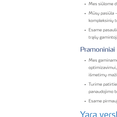
Mes siūlome di
Mūsų pasiūla –
kompleksinių t
Esame pasaulin
trąšų gamintoj
Pramoniniai
Mes gaminame 
optimizavimui,
išmetimų mažin
Turime patirti
panaudojimo b
Esame pirmauja
Yara versl