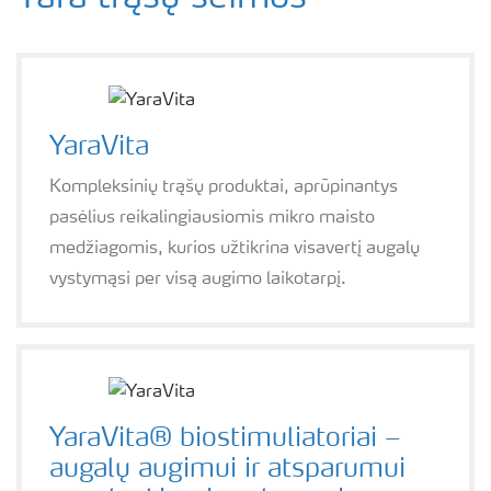
YaraBela
YaraMila
YaraVita
Kompleksinių trąšų produktai, aprūpinantys
YaraLiva
pasėlius reikalingiausiomis mikro maisto
medžiagomis, kurios užtikrina visavertį augalų
YaraTera
vystymąsi per visą augimo laikotarpį.
Kiti produktai
YaraVita biostimuliatoriai
YaraVita® biostimuliatoriai –
augalų augimui ir atsparumui