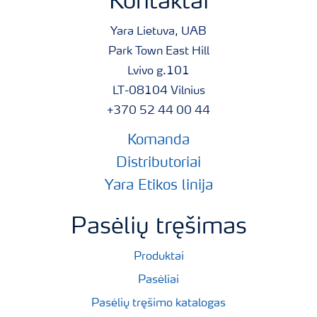
Kontaktai
Yara Lietuva, UAB
Park Town East Hill
Lvivo g.101
LT-08104 Vilnius
+370 52 44 00 44
Komanda
Distributoriai
Yara Etikos linija
Pasėlių tręšimas
Produktai
Pasėliai
Pasėlių tręšimo katalogas