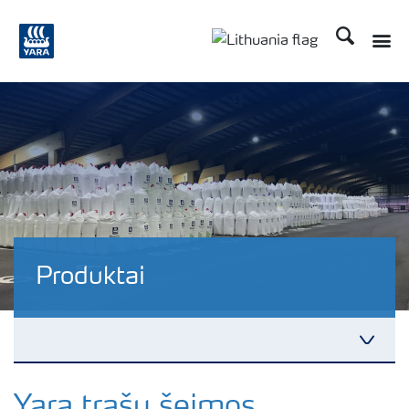
Ieškoti
Produktai
YaraVita
Yara trąšų šeimos