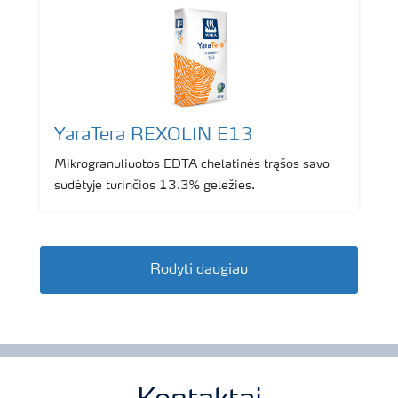
YaraTera REXOLIN E13
Mikrogranuliuotos EDTA chelatinės trąšos savo
sudėtyje turinčios 13.3% geležies.
Rodyti daugiau