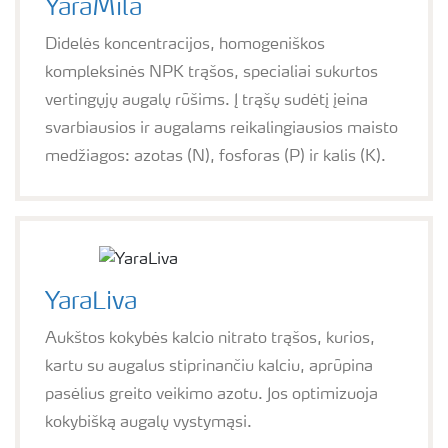
YaraMila
Didelės koncentracijos, homogeniškos
kompleksinės NPK trąšos, specialiai sukurtos
vertingųjų augalų rūšims. Į trąšų sudėtį įeina
svarbiausios ir augalams reikalingiausios maisto
medžiagos: azotas (N), fosforas (P) ir kalis (K).
YaraLiva
Aukštos kokybės kalcio nitrato trąšos, kurios,
kartu su augalus stiprinančiu kalciu, aprūpina
pasėlius greito veikimo azotu. Jos optimizuoja
kokybišką augalų vystymąsi.