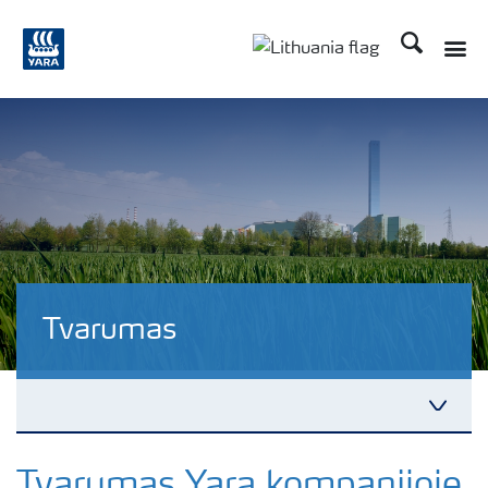
Ieškoti
Tvarumas
Yara pasauliniu mastu
Tvarumas Yara kompanijoje