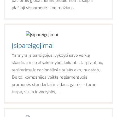
pačiomis globalinėmis problemomis kaip ir
plačioji visuomenė – ne mažiau...
Įsipareigojimai
Yara yra įsipareigojusi vykdyti savo veiklą
skaidriai ir su atsakomybe, laikantis tarptautinių
susitarimų ir nacionalinės teisės aktų nuostatų.
Be to, kompanijos veiklą reglamentuoja
pramonės standartai ir vidaus gairės – tame
tarpe, vizija ir vertybės,...