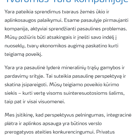
Yara pateikia sprendimus tvaraus žemės ūkio ir
Politika ir saugumas
aplinkosaugos palaikymui. Esame pasaulyje pirmaujanti
kompanija, aktyviai sprendžianti pasaulines problemas.
Tvarumas
Mūsų požiūris būti atsakingais ir įnešti savo indėlį į
nuoseklų, tvarų ekonomikos augimą paskatino kurti
Įsipareigojimai
teigiamą poveikį.
Yara yra pasaulinė lyderė mineralinių trąšų gamybos ir
Karjera
pardavimų srityje. Tai suteikia pasaulinę perspektyvą ir
skatina įsipareigoti. Mūsų teigiamo poveikio kūrimo
Yara European Business Services
siekis – kurti vertę visoms suinteresuotosioms šalims,
taip pat ir visai visuomenei.
Parama Mamų Unijai
Mes įsitikinę, kad perspektyvus pelningumas, integracinė
plėtra ir aplinkos apsauga yra būtinos verslo
prerogatyvos ateities konkurencingumui. Privatus