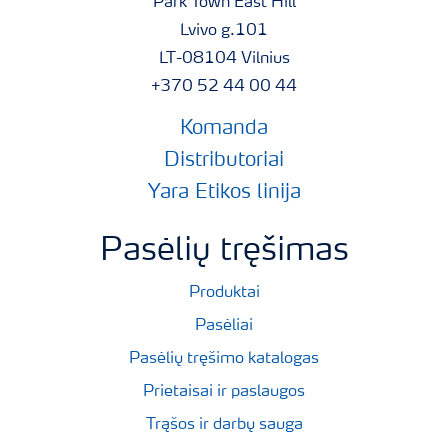
Park Town East Hill
Lvivo g.101
LT-08104 Vilnius
+370 52 44 00 44
Komanda
Distributoriai
Yara Etikos linija
Pasėlių tręšimas
Produktai
Pasėliai
Pasėlių tręšimo katalogas
Prietaisai ir paslaugos
Trąšos ir darbų sauga