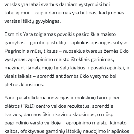
verslas yra labai svarbus darniam vystymuisi bei
tobulėjimui – kaip ir darnumas yra būtinas, kad įmonės
verslas išliktų gyvybingas.
Esminis Yara teigiamas poveikis pasireiškia maisto
gamybos – gamtinių išteklių – aplinkos apsaugos srityse.
Pagrindinis mūsų tikslas – nuoseklus tvaraus žemės ūkio
vystymas: aprūpinimo maisto ištekliais gerinimas,
mažinant išmetamųjų teršalų kiekius ir poveikį aplinkai, ir
visais laikais – sprendžiant žemės ūkio vystymo bei
plėtros klausimus.
Yara, pasitelkdama inovacijas ir mokslinių tyrimų bei
plėtros (R&D) centro veiklos rezultatus, sprendžia
tvaraus, darnaus ūkininkavimo klausimus, o mūsų
pagrindinio verslo veikloje – aprūpinimo maistu, klimato
kaitos, efektyvaus gamtinių išteklių naudojimo ir aplinkos