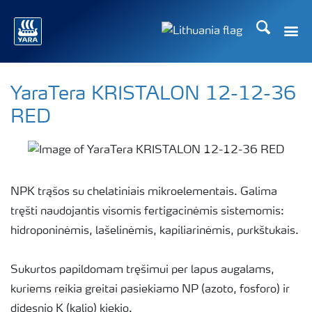
Ieškoti
YaraTera KRISTALON 12-12-36
RED
NPK trąšos su chelatiniais mikroelementais. Galima
tręšti naudojantis visomis fertigacinėmis sistemomis:
hidroponinėmis, lašelinėmis, kapiliarinėmis, purkštukais.
Sukurtos papildomam tręšimui per lapus augalams,
kuriems reikia greitai pasiekiamo NP (azoto, fosforo) ir
didesnio K (kalio) kiekio.